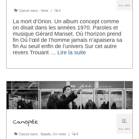
AVR 2016
Classé dans :
Série
|
9
La mort d’Orion. Un album concept comme
on disait dans les années 1970. Paroles et
musique Gérard Manset. Où l’horizon prend
fin Où l’œil de l’homme jamais n’apaisera sa
fin Au seuil enfin de l’univers Sur cet autre
revers Trouant …
Lire la suite­­
12
Canopée
AVR 2016
Classé dans :
Balade
,
On visite
|
8