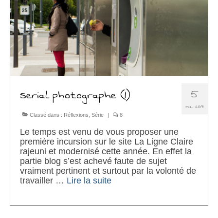
Chariots
Sacs à mains
A propos
Présentation
5
Serial photographe (1)
S’abonner
JUIL 2018
Contact
Classé dans :
Réflexions
,
Série
|
8
Le temps est venu de vous proposer une
Liens
première incursion sur le site La Ligne Claire
rajeuni et modernisé cette année. En effet la
partie blog s’est achevé faute de sujet
vraiment pertinent et surtout par la volonté de
travailler …
Lire la suite­­