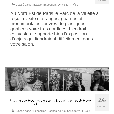
OCT 2015
Classé dans :
Balade
,
Exposition
,
On visite
|
9
Au Nord Est de Paris le Parc de la Villette a
reçu la visite d’étranges, géantes et
monumentales œuvres de plastiques
gonflées voire très gonflées. L’endroit
est vaste et supporte bien l’exposition
d’objets qui tiendraient difficilement dans
votre salon.
26
Un photographe dans le métro
SEP 2015
Classé dans :
Exposition
,
Scènes de rue
,
Sous terre
|
7