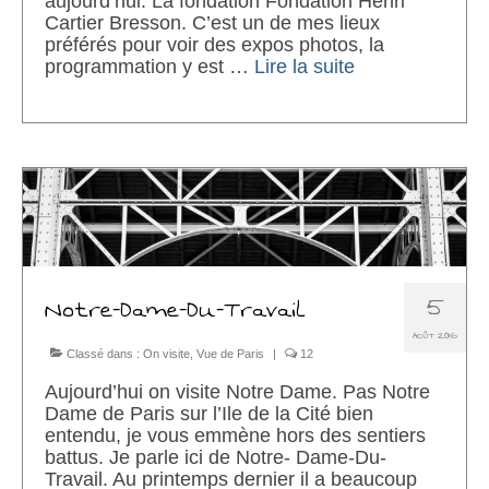
aujourd’hui. La fondation Fondation Henri
Cartier Bresson. C’est un de mes lieux
préférés pour voir des expos photos, la
programmation y est …
Lire la suite­­
5
Notre-Dame-Du-Travail
AOÛT 2016
Classé dans :
On visite
,
Vue de Paris
|
12
Aujourd’hui on visite Notre Dame. Pas Notre
Dame de Paris sur l’Ile de la Cité bien
entendu, je vous emmène hors des sentiers
battus. Je parle ici de Notre- Dame-Du-
Travail. Au printemps dernier il a beaucoup