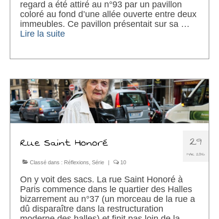
regard a été attiré au n°93 par un pavillon
coloré au fond d’une allée ouverte entre deux
immeubles. Ce pavillon présentait sur sa …
Lire la suite­­
29
Rue Saint Honoré
MAR 2016
Classé dans :
Réflexions
,
Série
|
10
On y voit des sacs. La rue Saint Honoré à
Paris commence dans le quartier des Halles
bizarrement au n°37 (un morceau de la rue a
dû disparaître dans la restructuration
moderne des halles) et finit pas loin de la …