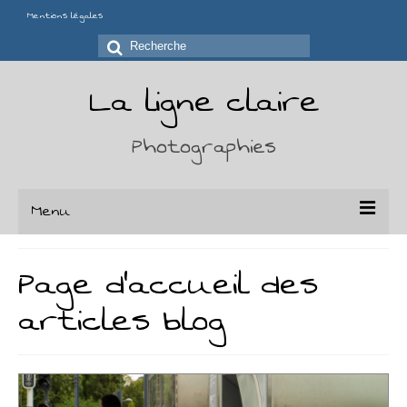
Mentions légales
Rechercher
:
La ligne claire
Photographies
Menu
Portfolio
Page d’accueil des
Séries
articles blog
Chaises
Déchirures