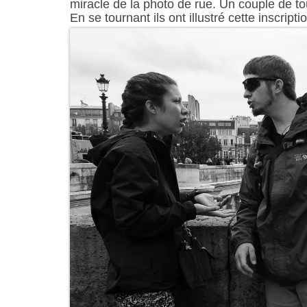
miracle de la photo de rue. Un couple de t
En se tournant ils ont illustré cette inscripti