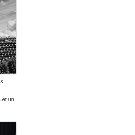
es
 et un