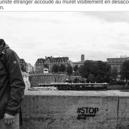
ouriste étranger accoudé au muret visiblement en désacc
on.