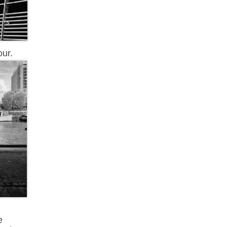
our.
e