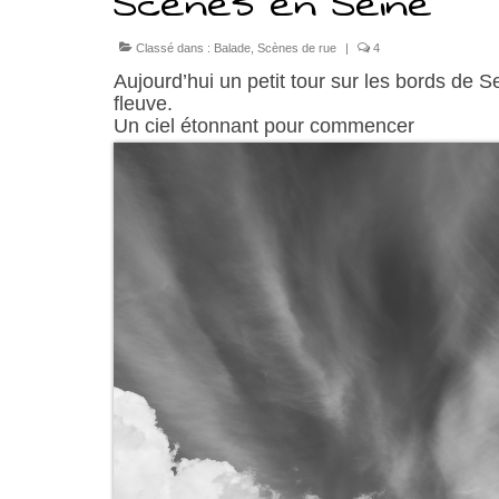
Scènes en Seine
Classé dans :
Balade
,
Scènes de rue
|
4
Aujourd’hui un petit tour sur les bords de S
fleuve.
Un ciel étonnant pour commencer