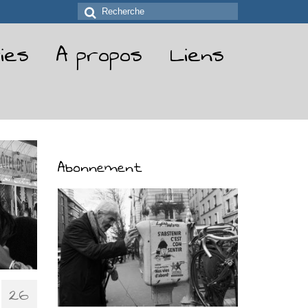
Rechercher
:
ies
A propos
Liens
Abonnement
26