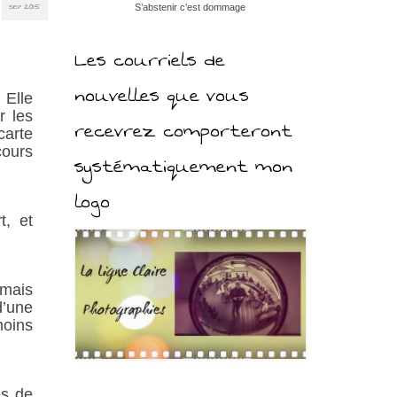
SEP 2015
S’abstenir c’est dommage
Les courriels de
nouvelles que vous
 Elle
r les
recevrez comporteront
carte
cours
systématiquement mon
logo
t, et
 mais
d’une
moins
es de