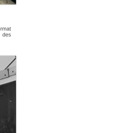
ormat
 des