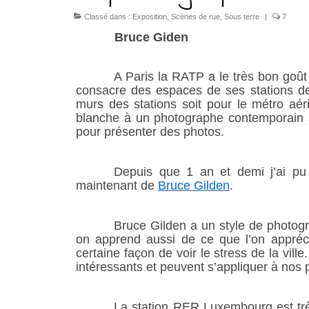
Classé dans :
Exposition
,
Scènes de rue
,
Sous terre
|
7
Bruce Giden
A Paris la RATP a le très bon goût
consacre des espaces de ses stations de
murs des stations soit pour le métro aé
blanche à un photographe contemporain su
pour présente
r des photos.
Depuis que 1 an et demi j’ai p
maintenant de
Bruce Gilden
.
Bruce Gilden a un style de photogr
on apprend aussi de ce que l’on appréci
certaine façon de voir le stress de la vi
intéressants et peuvent s’appliquer à nos 
La station RER Luxembourg est trè