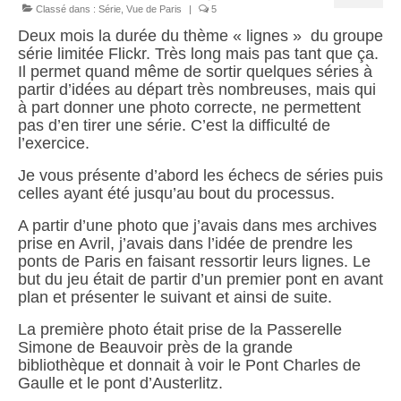
Chariots
Classé dans :
Série
,
Vue de Paris
|
5
Deux mois la durée du thème « lignes » du groupe
Sacs à mains
série limitée Flickr. Très long mais pas tant que ça.
Il permet quand même de sortir quelques séries à
partir d’idées au départ très nombreuses, mais qui
A propos
à part donner une photo correcte, ne permettent
pas d’en tirer une série. C’est la difficulté de
Présentation
l’exercice.
S’abonner
Je vous présente d’abord les échecs de séries puis
celles ayant été jusqu’au bout du processus.
Contact
A partir d’une photo que j’avais dans mes archives
prise en Avril, j’avais dans l’idée de prendre les
Liens
ponts de Paris en faisant ressortir leurs lignes. Le
but du jeu était de partir d’un premier pont en avant
plan et présenter le suivant et ainsi de suite.
La première photo était prise de la Passerelle
Simone de Beauvoir près de la grande
bibliothèque et donnait à voir le Pont Charles de
Gaulle et le pont d’Austerlitz.