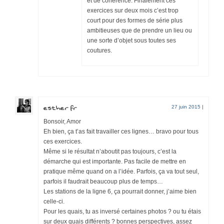
et de cohérence. Finalement ces
exercices sur deux mois c’est trop
court pour des formes de série plus
ambitieuses que de prendre un lieu ou
une sorte d’objet sous toutes ses
coutures.
esther fr
27 juin 2015
|
Bonsoir, Amor
Eh bien, ça t’as fait travailler ces lignes… bravo pour tous
ces exercices.
Même si le résultat n’aboutit pas toujours, c’est la
démarche qui est importante. Pas facile de mettre en
pratique même quand on a l’idée. Parfois, ça va tout seul,
parfois il faudrait beaucoup plus de temps…
Les stations de la ligne 6, ça pourrait donner, j’aime bien
celle-ci.
Pour les quais, tu as inversé certaines photos ? ou tu étais
sur deux quais différents ? bonnes perspectives, assez