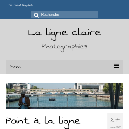
Mentions légales
Rechercher
:
La ligne claire
Photographies
Menu
Portfolio
Séries
Chaises
Point à la ligne
27
Déchirures
JUIN 2015