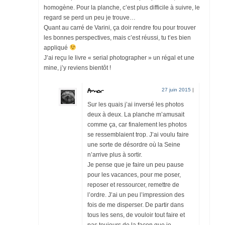
homogène. Pour la planche, c’est plus difficile à suivre, le
regard se perd un peu je trouve…
Quant au carré de Varini, ça doir rendre fou pour trouver
les bonnes perspectives, mais c’est réussi, tu t’es bien
appliqué
J’ai reçu le livre « serial photographer » un régal et une
mine, j’y reviens bientôt !
Amor
27 juin 2015
|
Sur les quais j’ai inversé les photos
deux à deux. La planche m’amusait
comme ça, car finalement les photos
se ressemblaient trop. J’ai voulu faire
une sorte de désordre où la Seine
n’arrive plus à sortir.
Je pense que je faire un peu pause
pour les vacances, pour me poser,
reposer et ressourcer, remettre de
l’ordre. J’ai un peu l’impression des
fois de me disperser. De partir dans
tous les sens, de vouloir tout faire et
pas toujours de la façon que je