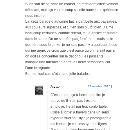
Si on sort de sa zone de confort, on redevient effectivement
débutant, mais ça vaut le coup si cette nouvelle expérience
nous inspire.
Là, cette balade d’automne fait la part belle aux paysages,
aux couleurs superbes, et tu t’en sors plutôt bien. J’aime
beaucoup certaines, comme rideau, feu d’artifice et surtout
dans le cadre. On ne se refait pas, forcément, mais cette
dernière sous le ginko, je ne sais pas, il y a quelque chose
qui me gêne. Je crois que c’est parce qu’on ne sait pas si
on doit se concentrer sur le décor ou les passants… il
manque une interaction entre les deux personnes, car
l’une te regarde.
Bon, en tout cas, c’était une jolie balade…
Amor
27 octobre 2015
|
C’est un peu ça à force de le lire je
trouve qu’il n’est pas très bien
employé. Il était par trop confortable,
utilisé à tort et à travers dans un sens
hyper restrictif du style je photographie
les lions et je vais essayer les tigres…
Par contre j’aime beaucoup ton « force