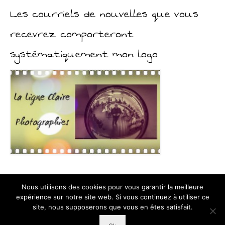
Les courriels de nouvelles que vous
recevrez comporteront
systématiquement mon logo
Nous utilisons des cookies pour vous garantir la meilleure
expérience sur notre site web. Si vous continuez à utiliser ce
Exposition
En Banlieue
Série
Balade
On visite
Scènes de rue
site, nous supposerons que vous en êtes satisfait.
Réflexions
Blogroll