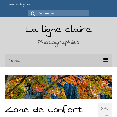
Mentions légales
Rechercher
:
La ligne claire
Photographies
Menu
Portfolio
Séries
Chaises
Zone de confort
25
Déchirures
OCT 2015