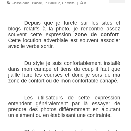
Chariots
Classé dans :
Balade
,
En Banlieue
,
On visite
|
8
Sacs à mains
Depuis que je furète sur les sites et
blogs relatifs à la photo, je rencontre assez
A propos
souvent cette expression
zone de confort
.
Cette locution adverbiale est souvent associer
Présentation
avec le verbe sortir.
S’abonner
Du style je suis confortablement installé
dans mon canapé et tiens du coup il faut que
Contact
j’aille faire les courses et donc je sors de ma
zone de confort ou de mon confortable canapé.
Liens
Les utilisateurs de cette expression
entendent généralement par là essayer de
prendre des photos différemment en ajoutant
un élément ou en établissant une contrainte.