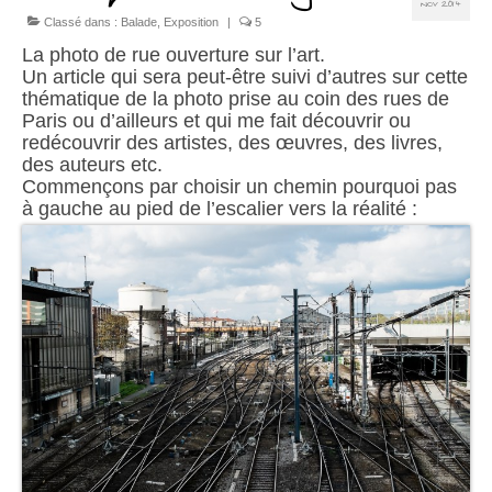
NOV 2014
Chariots
Classé dans :
Balade
,
Exposition
|
5
La photo de rue ouverture sur l’art.
Sacs à mains
Un article qui sera peut-être suivi d’autres sur cette
thématique de la photo prise au coin des rues de
A propos
Paris ou d’ailleurs et qui me fait découvrir ou
redécouvrir des artistes, des œuvres, des livres,
Présentation
des auteurs etc.
Commençons par choisir un chemin pourquoi pas
à gauche au pied de l’escalier vers la réalité :
S’abonner
Contact
Liens