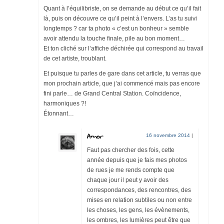
Quant à l’équilibriste, on se demande au début ce qu’il fait
là, puis on découvre ce qu’il peint à l’envers. L’as tu suivi
longtemps ? car ta photo « c’est un bonheur » semble
avoir attendu la touche finale, pile au bon moment…
Et ton cliché sur l’affiche déchirée qui correspond au travail
de cet artiste, troublant.
Et puisque tu parles de gare dans cet article, tu verras que
mon prochain article, que j’ai commencé mais pas encore
fini parle… de Grand Central Station. Coïncidence,
harmoniques ?!
Étonnant…
Amor
16 novembre 2014
|
Faut pas chercher des fois, cette
année depuis que je fais mes photos
de rues je me rends compte que
chaque jour il peut y avoir des
correspondances, des rencontres, des
mises en relation subtiles ou non entre
les choses, les gens, les évènements,
les ombres, les lumières peut être que