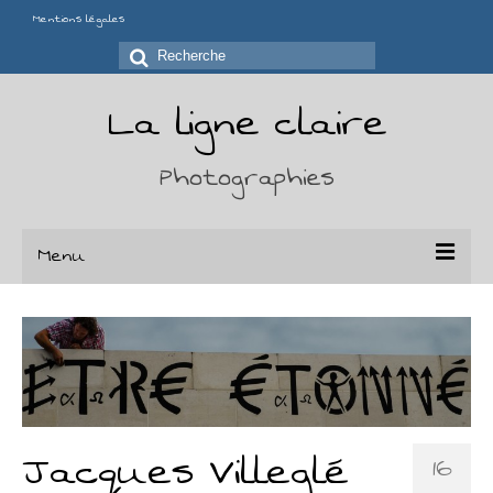
Mentions légales
Rechercher
:
La ligne claire
Photographies
Menu
Portfolio
Séries
Chaises
Jacques Villeglé
Déchirures
16