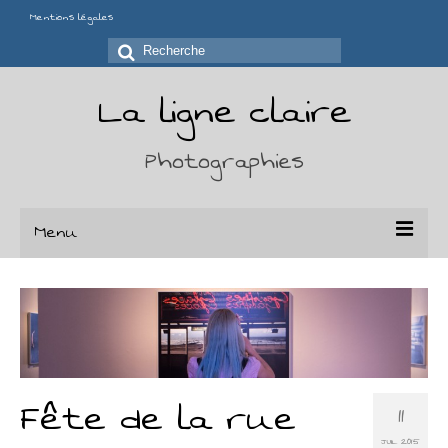
Mentions légales
Rechercher
:
La ligne claire
Photographies
Menu
Portfolio
Séries
Chaises
Fête de la rue
11
Déchirures
JUIL 2015