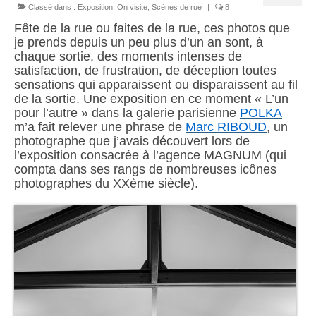
Chariots
Classé dans :
Exposition
,
On visite
,
Scènes de rue
|
8
Fête de la rue ou faites de la rue, ces photos que
Sacs à mains
je prends depuis un peu plus d’un an sont, à
chaque sortie, des moments intenses de
satisfaction, de frustration, de déception toutes
A propos
sensations qui apparaissent ou disparaissent au fil
de la sortie.
Une exposition en ce moment « L’un
Présentation
pour l’autre » dans la galerie parisienne
POLKA
m’a fait relever une phrase de
Marc RIBOUD
, un
S’abonner
photographe que j’avais découvert lors de
l’exposition consacrée à l’agence MAGNUM (qui
Contact
compta dans ses rangs de nombreuses icônes
photographes du XXème siècle).
Liens