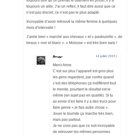
toujours dire qu’on prenait le bâtiment en photo, il y a
toujours un alibi. J’ai un reflex, il faut dire aussi que ce
n’est pas discret, ce n’est pas le plus adapté.
Incroyable d’avoir retrouvé la même femme à quelques
mois d’intervalle !
J’aime bien « marché aux chevaux » et « pastourelle », de
beaux « noir et blanc ». « Molosse » est très bien saisi !
Amor
14 juillet 2015
|
Merci Anne.
C’est sur plus l’appareil est gros plus
les gens regardent, par contre quand
c’est des téléphones ça indifférent tout
le monde, pourtant le résultat est le
même (en sujet pas en qualité). Si tu
as envie d’en faire il y a des trucs pour
faire genre « je fais autre chose ».
Jouer le touriste ça marche très bien,
mais pas partout.
Je ne crois pas que ce soit incroyable
de retrouver les mêmes personnes