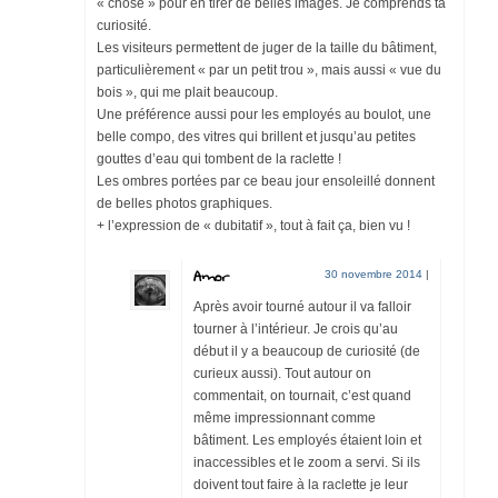
« chose » pour en tirer de belles images. Je comprends ta
curiosité.
Les visiteurs permettent de juger de la taille du bâtiment,
particulièrement « par un petit trou », mais aussi « vue du
bois », qui me plait beaucoup.
Une préférence aussi pour les employés au boulot, une
belle compo, des vitres qui brillent et jusqu’au petites
gouttes d’eau qui tombent de la raclette !
Les ombres portées par ce beau jour ensoleillé donnent
de belles photos graphiques.
+ l’expression de « dubitatif », tout à fait ça, bien vu !
Amor
30 novembre 2014
|
Après avoir tourné autour il va falloir
tourner à l’intérieur. Je crois qu’au
début il y a beaucoup de curiosité (de
curieux aussi). Tout autour on
commentait, on tournait, c’est quand
même impressionnant comme
bâtiment. Les employés étaient loin et
inaccessibles et le zoom a servi. Si ils
doivent tout faire à la raclette je leur