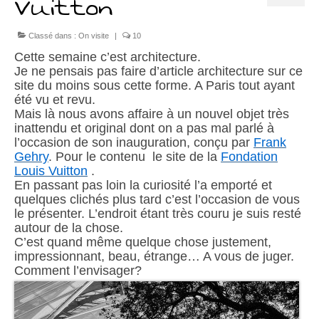
Vuitton
Chariots
Classé dans :
On visite
|
10
Sacs à mains
Cette semaine c’est architecture.
Je ne pensais pas faire d’article architecture sur ce
A propos
site du moins sous cette forme. A Paris tout ayant
été vu et revu.
Présentation
Mais là nous avons affaire à un nouvel objet très
inattendu et original dont on a pas mal parlé à
S’abonner
l’occasion de son inauguration, conçu par
Frank
Gehry
. Pour le contenu le site de la
Fondation
Contact
Louis Vuitton
.
En passant pas loin la curiosité l’a emporté et
quelques clichés plus tard c’est l’occasion de vous
Liens
le présenter. L’endroit étant très couru je suis resté
autour de la chose.
C’est quand même quelque chose justement,
impressionnant, beau, étrange… A vous de juger.
Comment l’envisager?