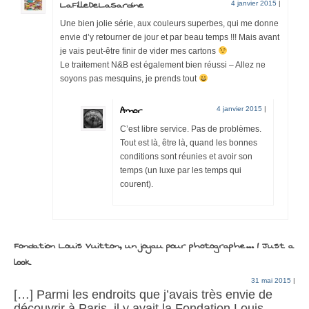
LaFilleDeLaSardine
4 janvier 2015
|
Une bien jolie série, aux couleurs superbes, qui me donne
envie d’y retourner de jour et par beau temps !!! Mais avant
je vais peut-être finir de vider mes cartons
Le traitement N&B est également bien réussi – Allez ne
soyons pas mesquins, je prends tout
Amor
4 janvier 2015
|
C’est libre service. Pas de problèmes.
Tout est là, être là, quand les bonnes
conditions sont réunies et avoir son
temps (un luxe par les temps qui
courent).
Fondation Louis Vuitton, un joyau pour photographe… | Just a
look
31 mai 2015
|
[…] Parmi les endroits que j’avais très envie de
découvrir à Paris, il y avait la Fondation Louis