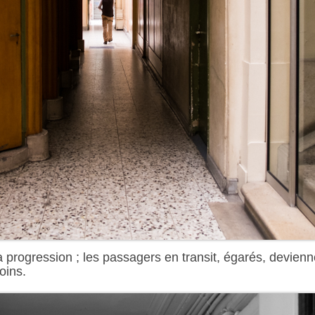
a progression ; les passagers en transit, égarés, devienne
oins.