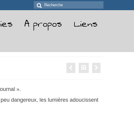
Rechercher
:
ies
A propos
Liens
ournal ».
t peu dangereux, les lumières adoucissent