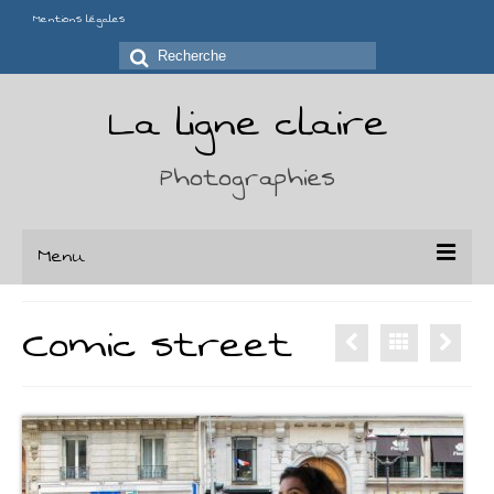
Mentions légales
Rechercher
:
La ligne claire
Photographies
Menu
Portfolio
Comic street
Séries
Chaises
Déchirures