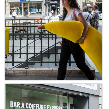
Chariots
Sacs à mains
A propos
Présentation
S’abonner
Contact
Liens