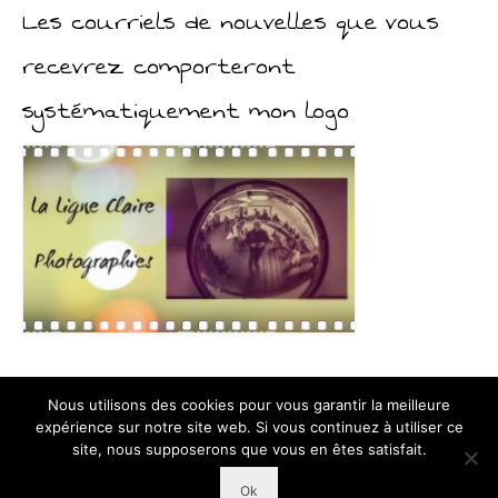
Les courriels de nouvelles que vous
recevrez comporteront
systématiquement mon logo
Nous utilisons des cookies pour vous garantir la meilleure
expérience sur notre site web. Si vous continuez à utiliser ce
Exposition
En Banlieue
Série
Balade
On visite
Scènes de rue
site, nous supposerons que vous en êtes satisfait.
Réflexions
Blogroll
Ok