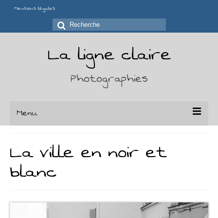
Mentions légales
Rechercher
:
La ligne claire
Photographies
Menu
Portfolio
La ville en noir et
Séries
blanc
Chaises
Déchirures