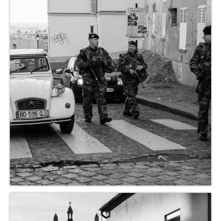
Chariots
Sacs à mains
A propos
Présentation
S’abonner
Contact
Liens